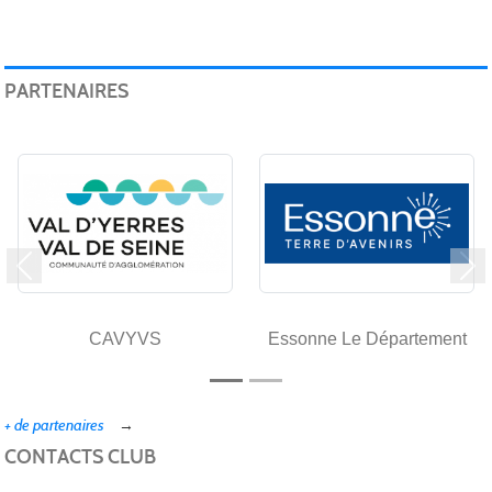
PARTENAIRES
Précedent
Su
CAVYVS
Essonne Le Département
+ de partenaires
CONTACTS CLUB