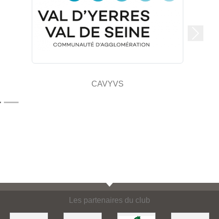
Suivan
CAVYVS
Les partenaires du club