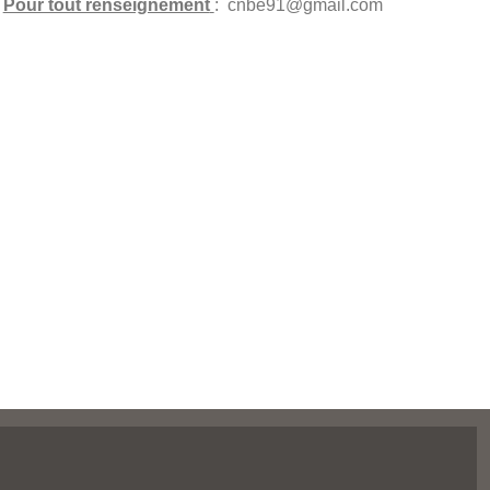
Pour tout renseignement
: cnbe91@gmail.com
t