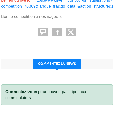
Le lien du live ici :
https://www.liveffn.com/cgi-bin/startlist.php?
competition=76369&langue=fra&go=detail&action=structure&s
Bonne compétition à nos nageurs !
COMMENTEZ LA NEWS
Connectez-vous
pour pouvoir participer aux
commentaires.