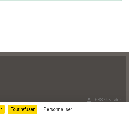
168874
visites
r
Tout refuser
Personnaliser
Informations légales
Signaler un contenu inapproprié