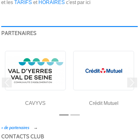
et les
TARIFS
et
HORAIRES
c'est par ici
PARTENAIRES
Précedent
Su
CAVYVS
Crédit Mutuel
+ de partenaires
CONTACTS CLUB